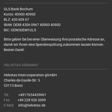
GLS Bank Bochum
Konto: 40900 40900
BLZ: 430 609 67
IBAN: DE88 4306 0967 40900 40900
BIC: GENODEM1GLS
Bitte geben Sie bei einer Überweisung Ihre postalische Adresse an,
damit wir Ihnen eine Spendenquittung zukommen lassen können.
Besten Dank!
HELVETAS GERMANY
Helvetas Intercooperation gGmbH
Charles-de-Gaulle-Str. 5
53113 Bonn
Tel.:
+4917634429661
Fax:
+49 228 926 5099
E-Mail:
info@helvetas.de