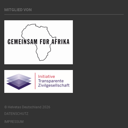
MITGLIED VON
© Helvetas Deutschland 2026
DATENSCHUTZ
IMPRESSUM