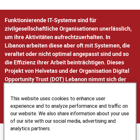
Funktionierende IT-Systeme sind für
zivilgesellschaftliche Organisationen unerlässlich,
um ihre Aktivitäten aufrechtzuerhalten. In
Libanon arbeiten diese aber oft mit Systemen, die
veraltet oder nicht optimal angepasst sind und so
die Effizienz ihrer Arbeit beinträchtigen. Dieses
Projekt von Helvetas und der Organisation Digital
Opportunity Trust (DOT) Lebanon nimmt sich der
Herausforderung an, indem es den gezielten
Einsatz von IT-Programmen in ausgewählten
This website uses cookies to enhance user
libanesischen zivilgesellschaftlichen
experience and to analyze performance and traffic on
Organisationen unterstützt.
our website. We also share information about your use
of our site with our social media, advertising and
analytics partners.