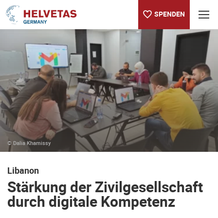
SPENDEN
Inhaltsverzeichnis
Stärkung der Zivilgesellschaft durch digitale Kompetenz
© Dalia Khamissy
Libanon
Stärkung der Zivilgesellschaft
durch digitale Kompetenz