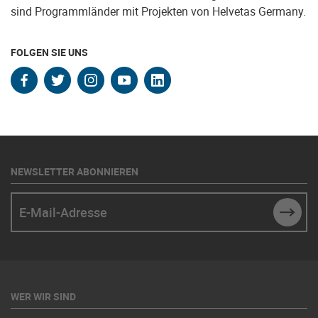
sind Programmländer mit Projekten von Helvetas Germany.
FOLGEN SIE UNS
facebook
twitter
instagram
youtube
linkedin
NEWSLETTER ABONNIEREN
E-Mail-Adresse
SUBM
WER WIR SIND