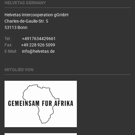
HELVETAS GERMANY
Helvetas Intercooperation gGmbH
Charles-de-Gaulle-Str. 5
53113 Bonn
Tel.:
+4917634429661
Fax:
+49 228 926 5099
E-Mail:
info@helvetas.de
MITGLIED VON