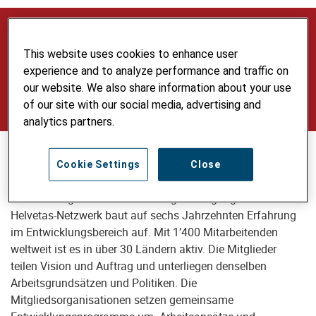
Helvetas Germany gehört zu dem internationalen
Helvetas-Netzwerk, das aus unabhängigen
This website uses cookies to enhance user
Mitgliedsorganisationen, die im Bereich der
experience and to analyze performance and traffic on
Entwicklungszusammenarbeit und
our website. We also share information about your use
of our site with our social media, advertising and
Katastrophenhilfe tätig sind, besteht.
analytics partners.
Als Netzwerk stehen wir für die Grundrechte von Individuen
Cookie Settings
Close
und Gruppen ein und unterstützen Regierungen und andere
Pflichtenträger bei deren Leistungserbringung. Das
Helvetas-Netzwerk baut auf sechs Jahrzehnten Erfahrung
im Entwicklungsbereich auf. Mit 1’400 Mitarbeitenden
weltweit ist es in über 30 Ländern aktiv. Die Mitglieder
teilen Vision und Auftrag und unterliegen denselben
Arbeitsgrundsätzen und Politiken. Die
Mitgliedsorganisationen setzen gemeinsame