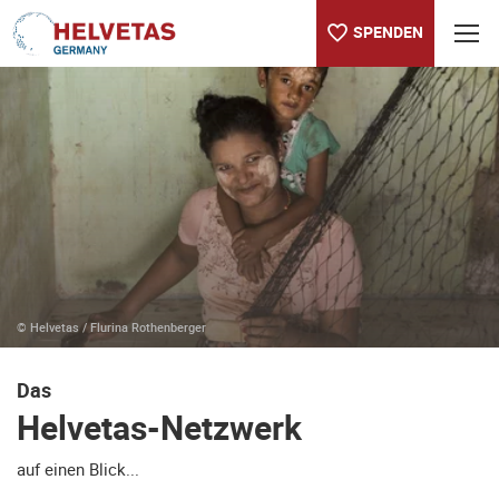
SPENDEN
Inhaltsverzeichnis
Helvetas-Netzwerk
© Helvetas / Flurina Rothenberger
Das
Helvetas-Netzwerk
auf einen Blick...