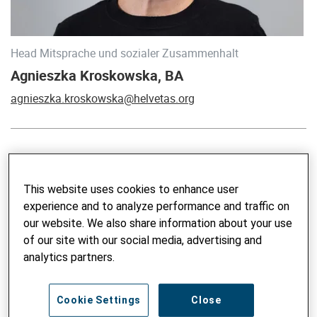
Head Mitsprache und sozialer Zusammenhalt
Agnieszka Kroskowska, BA
agnieszka.kroskowska@helvetas.org
Agnieszka Kroskowskas Karriere in der
Entwicklungszusammenarbeit begann 2003 in
This website uses cookies to enhance user
Südostasien. Seitdem hat sie Projekte in Afrika,
experience and to analyze performance and traffic on
Lateinamerika und Osteuropa unterstützt. Mit ihrem
our website. We also share information about your use
Studium der Sozialwissenschaften (BA) und der Pädagogik
of our site with our social media, advertising and
hat sie stets grossen Wert auf die Stärkung von
analytics partners.
Bürgerinnen und Bürgern, Frauen und Jugendlichen gelegt
und ebenso unterstützende Beratungsdienste angeboten.
Ihr Erfahrungsschatz besticht durch fachspezifisches
Cookie Settings
Close
Wissen zu Genderthemen und guter Regierungsführung.