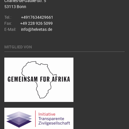
Charles-de-Gaulle-Str. 5
53113 Bonn
Tel.:
+4917634429661
Fax:
+49 228 926 5099
E-Mail:
info@helvetas.de
MITGLIED VON