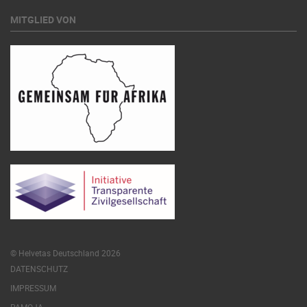
MITGLIED VON
© Helvetas Deutschland 2026
DATENSCHUTZ
IMPRESSUM