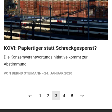
KOVI: Papiertiger statt Schreckgespenst?
Die Konzernverantwortungsinitiative kommt zur
Abstimmung
VON BERND STEIMANN - 24. JANUAR 2020
Vorherige
1
2
3
(aktuell)
4
5
Weiter