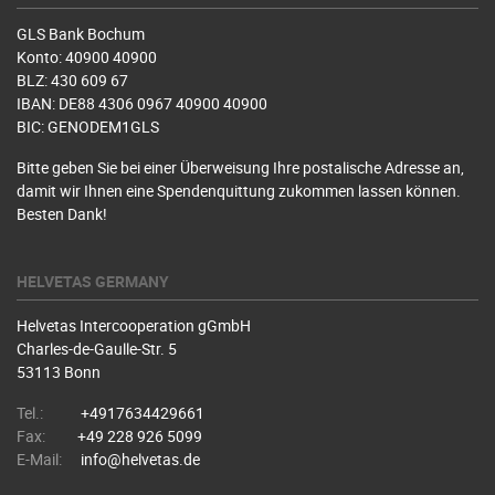
GLS Bank Bochum
Konto: 40900 40900
BLZ: 430 609 67
IBAN: DE88 4306 0967 40900 40900
BIC: GENODEM1GLS
Bitte geben Sie bei einer Überweisung Ihre postalische Adresse an,
damit wir Ihnen eine Spendenquittung zukommen lassen können.
Besten Dank!
HELVETAS GERMANY
Helvetas Intercooperation gGmbH
Charles-de-Gaulle-Str. 5
53113 Bonn
Tel.:
+4917634429661
Fax:
+49 228 926 5099
E-Mail:
info@helvetas.de