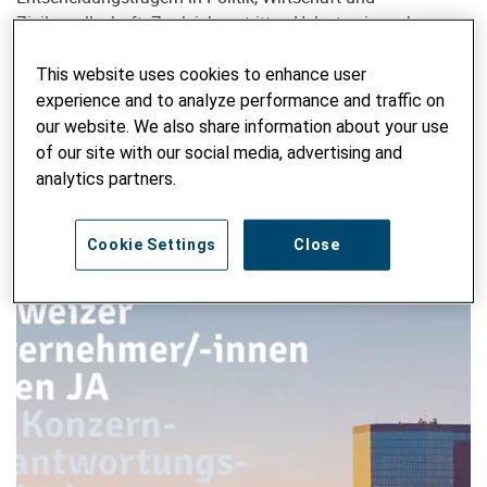
Zivilgesellschaft. Zugleich vertritt er Helvetas in mehreren
politischen Kampagnen in der Schweiz und koordiniert den
regelmässigen Austausch mit Parlamentarierinnen und
This website uses cookies to enhance user
Parlamentariern.
experience and to analyze performance and traffic on
our website. We also share information about your use
of our site with our social media, advertising and
BLOG DURCHSUCHEN
analytics partners.
Suchbegriff eingeben
ABSE
Cookie Settings
Close