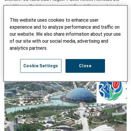
der Alliance Sud (gemeinsam mit Bernd Steimann), in der
Klima-Allianz und in der Zivilgesellschaftlichen Plattform
Agenda 2030.
This website uses cookies to enhance user
experience and to analyze performance and traffic on
our website. We also share information about your use
BLOG DURCHSUCHEN
of our site with our social media, advertising and
Suchbegriff eingeben
analytics partners.
ABSE
Cookie Settings
Close