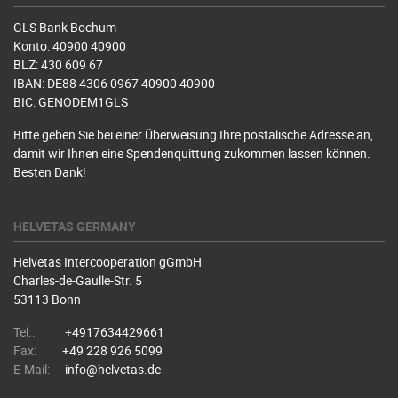
GLS Bank Bochum
Konto: 40900 40900
BLZ: 430 609 67
IBAN: DE88 4306 0967 40900 40900
BIC: GENODEM1GLS
Bitte geben Sie bei einer Überweisung Ihre postalische Adresse an,
damit wir Ihnen eine Spendenquittung zukommen lassen können.
Besten Dank!
HELVETAS GERMANY
Helvetas Intercooperation gGmbH
Charles-de-Gaulle-Str. 5
53113 Bonn
Tel.:
+4917634429661
Fax:
+49 228 926 5099
E-Mail:
info@helvetas.de