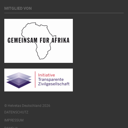
MITGLIED VON
© Helvetas Deutschland 2026
DATENSCHUTZ
IMPRESSUM