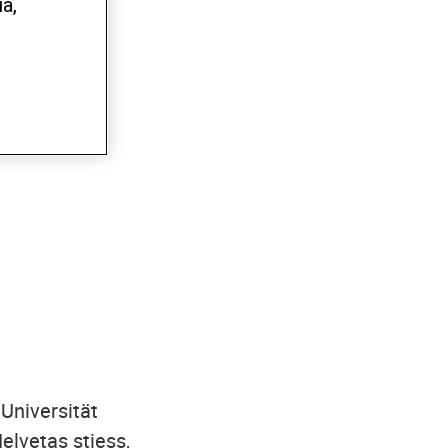
a,
 Universität
elvetas stiess,