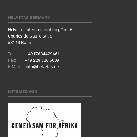
HELVETAS GERMANY
Helvetas Intercooperation gGmbH
Charles-de-Gaulle-Str. 5
53113 Bonn
Tel.:
+4917634429661
Fax:
+49 228 926 5099
E-Mail:
info@helvetas.de
MITGLIED VON