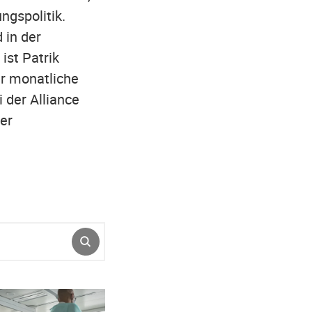
ngspolitik.
 in der
ist Patrik
er monatliche
i der Alliance
er
ABSENDEN