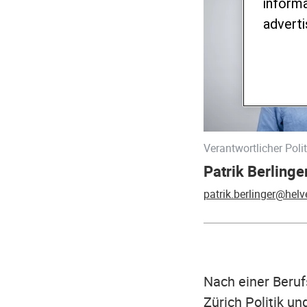
informa
adverti
Verantwortlicher Pol
Patrik Berlinge
patrik.berlinger@helv
Nach einer Berufs
Zürich Politik un