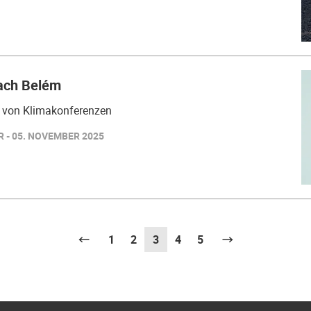
ach Belém
e von Klimakonferenzen
 - 05. NOVEMBER 2025
Vorherige
1
2
3
(aktuell)
4
5
Weiter