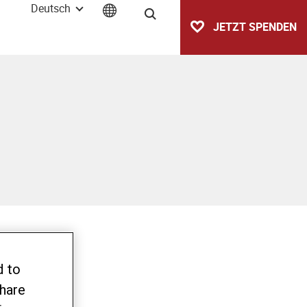
Deutsch
Suche
JETZT SPENDEN
d to
share