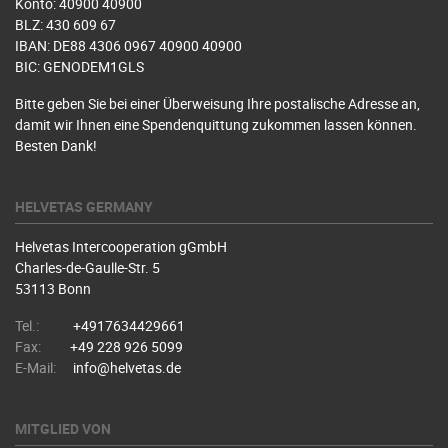
Konto: 40900 40900
BLZ: 430 609 67
IBAN: DE88 4306 0967 40900 40900
BIC: GENODEM1GLS
Bitte geben Sie bei einer Überweisung Ihre postalische Adresse an,
damit wir Ihnen eine Spendenquittung zukommen lassen können.
Besten Dank!
HELVETAS GERMANY
Helvetas Intercooperation gGmbH
Charles-de-Gaulle-Str. 5
53113 Bonn
Tel.:
+4917634429661
Fax:
+49 228 926 5099
E-Mail:
info@helvetas.de
MITGLIED VON