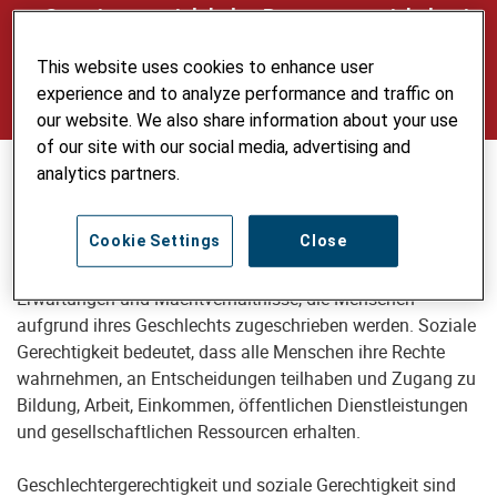
Gemeinsam mit lokalen Partnern entwickeln wir
Lösungen, die unterschiedliche Bedürfnisse und
This website uses cookies to enhance user
Mehrfachbenachteiligungen berücksichtigen.
experience and to analyze performance and traffic on
our website. We also share information about your use
of our site with our social media, advertising and
analytics partners.
Was bedeuten Gender und soziale
Gerechtigkeit?
Cookie Settings
Close
Gender beschreibt gesellschaftlich geprägte Rollen,
Erwartungen und Machtverhältnisse, die Menschen
aufgrund ihres Geschlechts zugeschrieben werden. Soziale
Gerechtigkeit bedeutet, dass alle Menschen ihre Rechte
wahrnehmen, an Entscheidungen teilhaben und Zugang zu
Bildung, Arbeit, Einkommen, öffentlichen Dienstleistungen
und gesellschaftlichen Ressourcen erhalten.
Geschlechtergerechtigkeit und soziale Gerechtigkeit sind