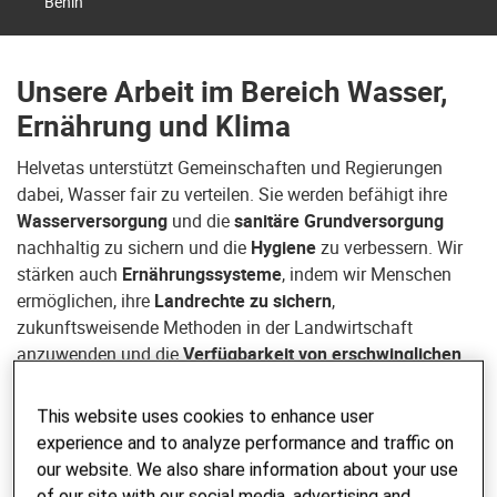
Benin
Unsere Arbeit im Bereich Wasser,
Ernährung und Klima
Helvetas unterstützt Gemeinschaften und Regierungen
dabei, Wasser fair zu verteilen. Sie werden befähigt ihre
Wasserversorgung
und die
sanitäre Grundversorgung
nachhaltig zu sichern und die
Hygiene
zu verbessern. Wir
stärken auch
Ernährungssysteme
, indem wir Menschen
ermöglichen, ihre
Landrechte zu sichern
,
zukunftsweisende Methoden in der Landwirtschaft
anzuwenden und die
Verfügbarkeit von erschwinglichen
Nahrungsmitteln
zu erhöhen.
This website uses cookies to enhance user
Zentral für eine nachhaltige Entwicklung ist auch, dass
experience and to analyze performance and traffic on
Menschen einen besseren
Zugang zu Märkten
bekommen
our website. We also share information about your use
und
Dienstleistungen effizienter gestaltet
sind. Helvetas
of our site with our social media, advertising and