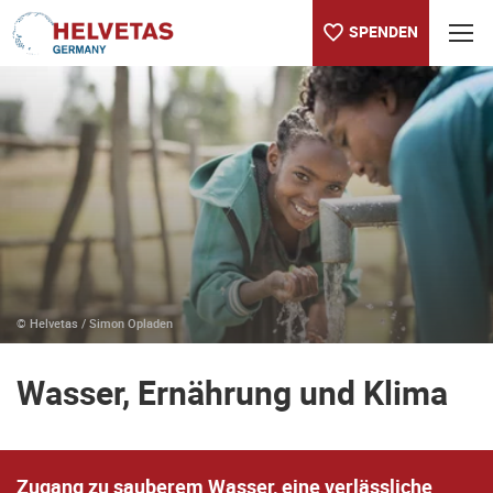
SPENDEN
Inhaltsverzeichnis
Wasser, Ernährung und Klima
Wasser-Patenschaft
© Helvetas / Simon Opladen
Wasser, Ernährung und Klima
Zugang zu sauberem Wasser, eine verlässliche