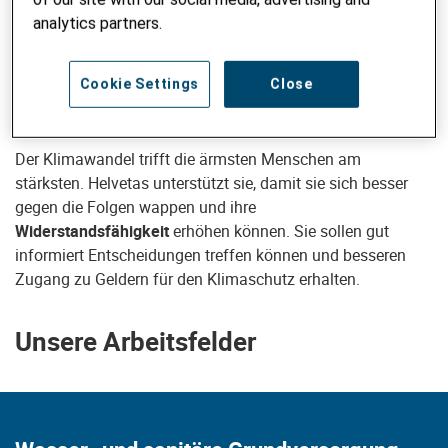
unterstützt den
Bau und den Unterhalt von Fussgänger-
analytics partners.
Hängebrücken
,
Landstrassen und Wegen
, damit die
Bevölkerung Gesundheitszentren und Schulen erreichen,
aber auch ihre Produkte verkaufen und sich mit den
Cookie Settings
Close
nötigen Gütern versorgen kann.
Der Klimawandel trifft die ärmsten Menschen am
stärksten. Helvetas unterstützt sie, damit sie sich besser
gegen die Folgen wappen und ihre
Widerstandsfähigkeit
erhöhen können. Sie sollen gut
informiert Entscheidungen treffen können und besseren
Zugang zu Geldern für den Klimaschutz erhalten.
Unsere Arbeitsfelder